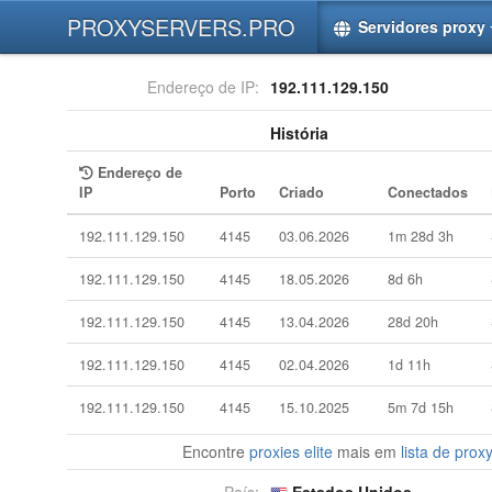
PROXYSERVERS.PRO
Servidores proxy
Endereço de IP:
192.111.129.150
História
Endereço de
IP
Porto
Criado
Conectados
192.111.129.150
4145
03.06.2026
1m 28d 3h
192.111.129.150
4145
18.05.2026
8d 6h
192.111.129.150
4145
13.04.2026
28d 20h
192.111.129.150
4145
02.04.2026
1d 11h
192.111.129.150
4145
15.10.2025
5m 7d 15h
Encontre
proxies elite
mais em
lista de proxy
País:
Estados Unidos