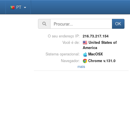
PT
OK
O seu endereço IP:
216.73.217.154
Você é de:
United States of
America
Sistema operacional:
MacOSX
Navegador:
Chrome v.131.0
mais