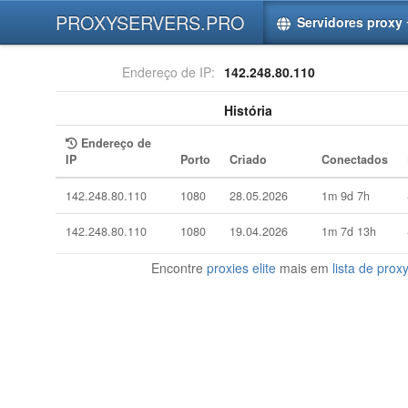
PROXYSERVERS.PRO
Servidores proxy
Endereço de IP:
142.248.80.110
História
Endereço de
IP
Porto
Criado
Conectados
142.248.80.110
1080
28.05.2026
1m 9d 7h
142.248.80.110
1080
19.04.2026
1m 7d 13h
Encontre
proxies elite
mais em
lista de proxy