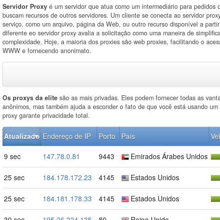
Servidor Proxy
é um servidor que atua como um intermediário para pedidos d
buscam recursos de outros servidores. Um cliente se conecta ao servidor proxy
serviço, como um arquivo, página da Web, ou outro recurso disponível a partir
diferente eo servidor proxy avalia a solicitação como uma maneira de simplifica
complexidade. Hoje, a maioria dos proxies são web proxies, facilitando o ace
WWW e fornecendo anonimato.
Os proxys da elite
são as mais privadas. Eles podem fornecer todas as vant
anônimos, mas também ajuda a esconder o fato de que você está usando um p
proxy garante privacidade total.
Atualizado
Endereço de IP
Porto
País
Ve
9 sec
147.78.0.81
9443
Emirados Árabes Unidos
25 sec
184.178.172.23
4145
Estados Unidos
25 sec
184.181.178.33
4145
Estados Unidos
30 sec
195.26.224.135
80
Reino Unido