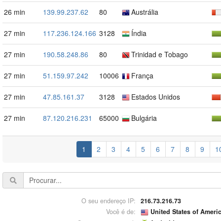
26 min
139.99.237.62
80
Austrália
27 min
117.236.124.166
3128
Índia
27 min
190.58.248.86
80
Trinidad e Tobago
27 min
51.159.97.242
10006
França
27 min
47.85.161.37
3128
Estados Unidos
27 min
87.120.216.231
65000
Bulgária
1
2
3
4
5
6
7
8
9
1
O seu endereço IP:
216.73.216.73
Você é de:
United States of Ameri