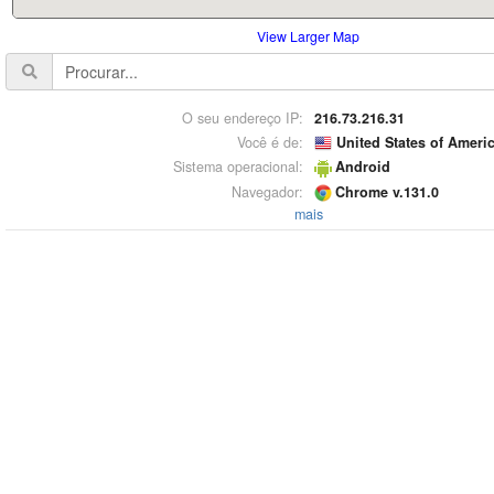
View Larger Map
O seu endereço IP:
216.73.216.31
Você é de:
United States of Ameri
Sistema operacional:
Android
Navegador:
Chrome v.131.0
mais