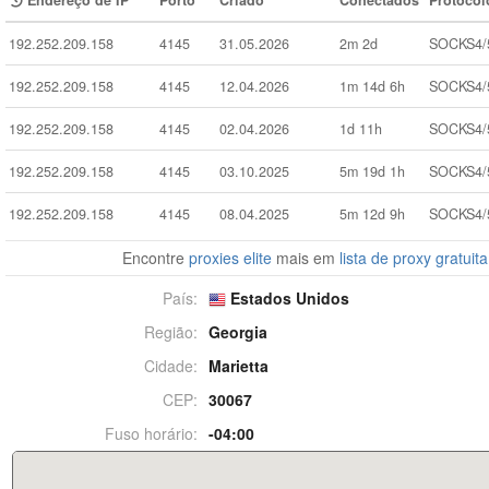
Endereço de IP
Porto
Criado
Conectados
Protocol
192.252.209.158
4145
31.05.2026
2m 2d
SOCKS4/
192.252.209.158
4145
12.04.2026
1m 14d 6h
SOCKS4/
192.252.209.158
4145
02.04.2026
1d 11h
SOCKS4/
192.252.209.158
4145
03.10.2025
5m 19d 1h
SOCKS4/
192.252.209.158
4145
08.04.2025
5m 12d 9h
SOCKS4/
Encontre
proxies elite
mais em
lista de proxy gratuita
País:
Estados Unidos
Região:
Georgia
Cidade:
Marietta
CEP:
30067
Fuso horário:
-04:00