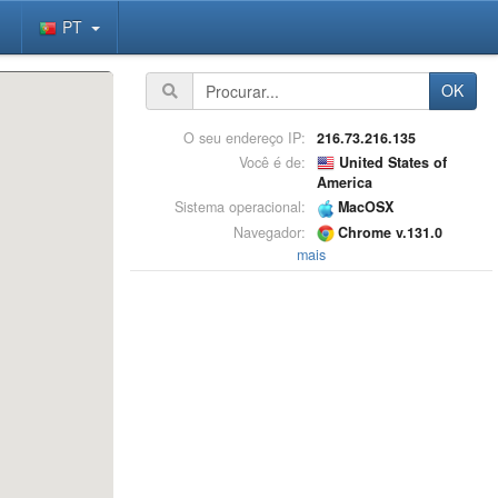
PT
OK
O seu endereço IP:
216.73.216.135
Você é de:
United States of
America
Sistema operacional:
MacOSX
Navegador:
Chrome v.131.0
mais