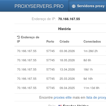
PROXYSERVERS.PRO
Servidores proxy
Endereço de IP:
70.166.167.55
História
Endereço de
IP
Porto
Criado
Conectados
70.166.167.55
57745
03.06.2026
1m 28d 2h
70.166.167.55
57745
18.05.2026
8d 6h
70.166.167.55
57745
13.04.2026
18d 1h
70.166.167.55
57745
25.03.2026
9d 16h
70.166.167.55
57745
09.04.2025
11m 13d 8h
Encontre
proxies elite
mais em
lista de proxy
País:
Estados Unidos