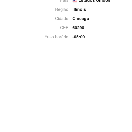
Região:
Illinois
Cidade:
Chicago
CEP:
60290
Fuso horário:
-05:00