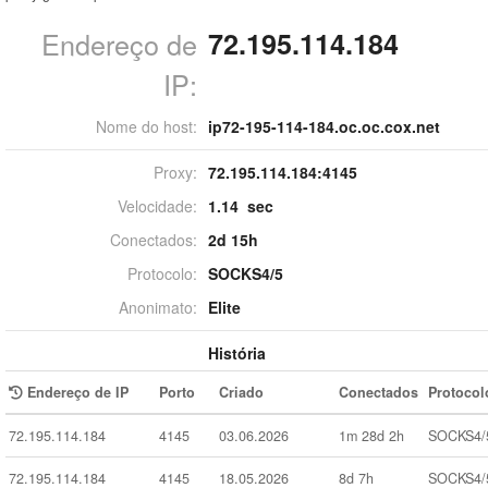
Endereço de
72.195.114.184
IP:
Nome do host:
ip72-195-114-184.oc.oc.cox.net
Proxy:
72.195.114.184:
4145
Velocidade:
1.14 sec
Conectados:
2d 15h
Protocolo:
SOCKS4/5
Anonimato:
Elite
História
Endereço de IP
Porto
Criado
Conectados
Protocol
72.195.114.184
4145
03.06.2026
1m 28d 2h
SOCKS4/
72.195.114.184
4145
18.05.2026
8d 7h
SOCKS4/