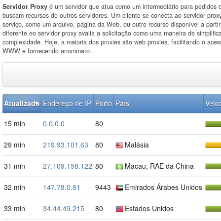
Servidor Proxy
é um servidor que atua como um intermediário para pedidos d
buscam recursos de outros servidores. Um cliente se conecta ao servidor proxy
serviço, como um arquivo, página da Web, ou outro recurso disponível a partir
diferente eo servidor proxy avalia a solicitação como uma maneira de simplifica
complexidade. Hoje, a maioria dos proxies são web proxies, facilitando o ace
WWW e fornecendo anonimato.
Atualizado
Endereço de IP
Porto
País
Velo
15 min
0.0.0.0
80
29 min
219.93.101.63
80
Malásia
31 min
27.109.158.122
80
Macau, RAE da China
32 min
147.78.0.81
9443
Emirados Árabes Unidos
33 min
34.44.49.215
80
Estados Unidos