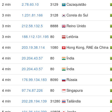
2 min
2.78.60.10
3129
Cazaquistão
3 min
1.231.81.166
3128
Coreia do Sul
3 min
212.58.132.5
8888
Reino Unido
3 min
188.112.131.195
80
Letônia
4 min
203.19.38.114
1080
Hong Kong, RAE da China
4 min
20.204.43.57
80
Índia
4 min
20.204.43.57
80
Índia
4 min
176.99.134.183
8090
Rússia
4 min
97.74.87.226
80
Singapura
4 min
202.28.194.139
31280
Tailândia
5 min
101.36.104.239
10808
Japão