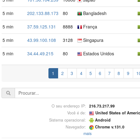
5 min
202.133.88.173
80
Bangladesh
5 min
37.59.125.131
8888
França
5 min
43.99.100.108
3128
Singapura
5 min
34.44.49.215
80
Estados Unidos
1
2
3
4
5
6
7
8
9
1
O seu endereço IP:
216.73.217.99
Você é de:
United States of Ameri
Sistema operacional:
Android
Navegador:
Chrome v.131.0
mais