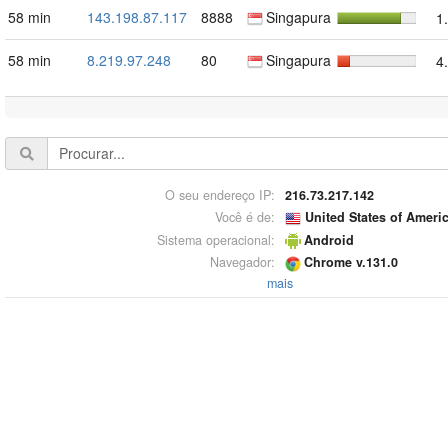
58 min
143.198.87.117
8888
Singapura
1
58 min
8.219.97.248
80
Singapura
4
O seu endereço IP:
216.73.217.142
Você é de:
United States of Ameri
Sistema operacional:
Android
Navegador:
Chrome v.131.0
mais