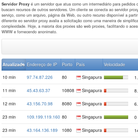
Servidor Proxy
é um servidor que atua como um intermediário para pedidos d
buscam recursos de outros servidores. Um cliente se conecta ao servidor proxy
serviço, como um arquivo, página da Web, ou outro recurso disponível a partir
diferente eo servidor proxy avalia a solicitação como uma maneira de simplifica
complexidade. Hoje, a maioria dos proxies são web proxies, facilitando o ace
WWW e fornecendo anonimato.
Atualizado
Endereço de IP
Porto
País
Velocidade
10 min
97.74.87.226
80
Singapura
1
11 min
45.43.63.37
10808
Singapura
8
12 min
43.156.70.98
8080
Singapura
6
23 min
109.199.119.160
80
Singapura
0
23 min
43.164.136.189
1080
Singapura
1