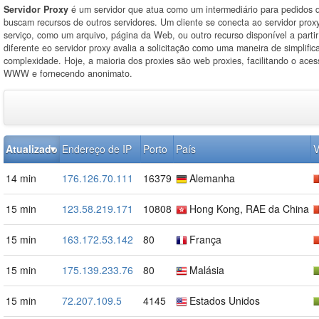
Servidor Proxy
é um servidor que atua como um intermediário para pedidos d
buscam recursos de outros servidores. Um cliente se conecta ao servidor proxy
serviço, como um arquivo, página da Web, ou outro recurso disponível a partir
diferente eo servidor proxy avalia a solicitação como uma maneira de simplifica
complexidade. Hoje, a maioria dos proxies são web proxies, facilitando o ace
WWW e fornecendo anonimato.
Atualizado
Endereço de IP
Porto
País
V
14 min
176.126.70.111
16379
Alemanha
15 min
123.58.219.171
10808
Hong Kong, RAE da China
15 min
163.172.53.142
80
França
15 min
175.139.233.76
80
Malásia
15 min
72.207.109.5
4145
Estados Unidos