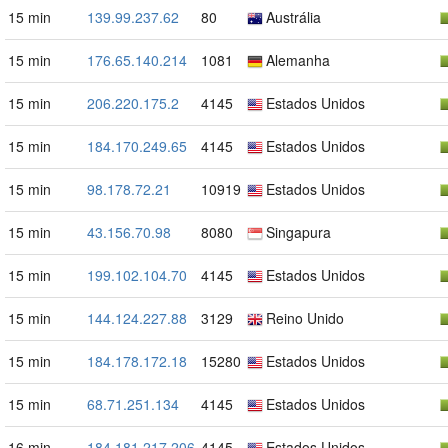
15 min
139.99.237.62
80
Austrália
15 min
176.65.140.214
1081
Alemanha
15 min
206.220.175.2
4145
Estados Unidos
15 min
184.170.249.65
4145
Estados Unidos
15 min
98.178.72.21
10919
Estados Unidos
15 min
43.156.70.98
8080
Singapura
15 min
199.102.104.70
4145
Estados Unidos
15 min
144.124.227.88
3129
Reino Unido
15 min
184.178.172.18
15280
Estados Unidos
15 min
68.71.251.134
4145
Estados Unidos
16 min
184.181.217.206
4145
Estados Unidos