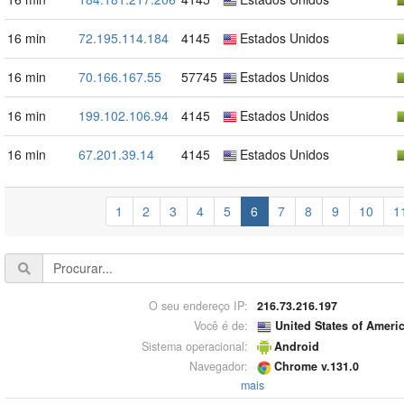
16 min
72.195.114.184
4145
Estados Unidos
16 min
70.166.167.55
57745
Estados Unidos
16 min
199.102.106.94
4145
Estados Unidos
16 min
67.201.39.14
4145
Estados Unidos
1
2
3
4
5
6
7
8
9
10
1
O seu endereço IP:
216.73.216.197
Você é de:
United States of Ameri
Sistema operacional:
Android
Navegador:
Chrome v.131.0
mais