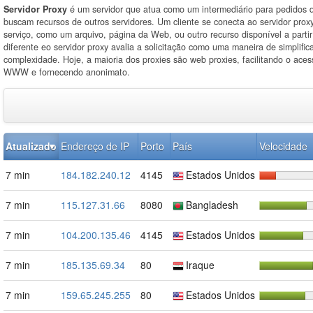
Servidor Proxy
é um servidor que atua como um intermediário para pedidos d
buscam recursos de outros servidores. Um cliente se conecta ao servidor proxy
serviço, como um arquivo, página da Web, ou outro recurso disponível a partir
diferente eo servidor proxy avalia a solicitação como uma maneira de simplifica
complexidade. Hoje, a maioria dos proxies são web proxies, facilitando o ace
WWW e fornecendo anonimato.
Atualizado
Endereço de IP
Porto
País
Velocidade
7 min
184.182.240.12
4145
Estados Unidos
7 min
115.127.31.66
8080
Bangladesh
7 min
104.200.135.46
4145
Estados Unidos
7 min
185.135.69.34
80
Iraque
7 min
159.65.245.255
80
Estados Unidos