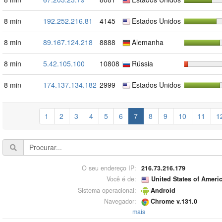
8 min
192.252.216.81
4145
Estados Unidos
8 min
89.167.124.218
8888
Alemanha
8 min
5.42.105.100
10808
Rússia
8 min
174.137.134.182
2999
Estados Unidos
1
2
3
4
5
6
7
8
9
10
11
1
O seu endereço IP:
216.73.216.179
Você é de:
United States of Ameri
Sistema operacional:
Android
Navegador:
Chrome v.131.0
mais