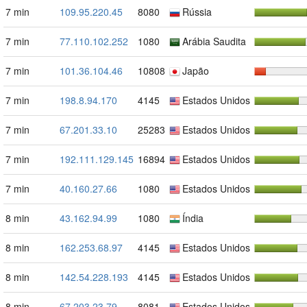
7 min
109.95.220.45
8080
Rússia
7 min
77.110.102.252
1080
Arábia Saudita
7 min
101.36.104.46
10808
Japão
7 min
198.8.94.170
4145
Estados Unidos
7 min
67.201.33.10
25283
Estados Unidos
7 min
192.111.129.145
16894
Estados Unidos
7 min
40.160.27.66
1080
Estados Unidos
8 min
43.162.94.99
1080
Índia
8 min
162.253.68.97
4145
Estados Unidos
8 min
142.54.228.193
4145
Estados Unidos
8 min
67.203.23.79
8081
Estados Unidos