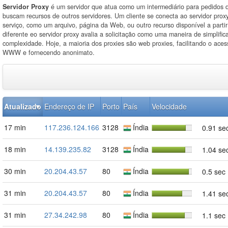
Servidor Proxy
é um servidor que atua como um intermediário para pedidos d
buscam recursos de outros servidores. Um cliente se conecta ao servidor proxy
serviço, como um arquivo, página da Web, ou outro recurso disponível a partir
diferente eo servidor proxy avalia a solicitação como uma maneira de simplifica
complexidade. Hoje, a maioria dos proxies são web proxies, facilitando o ace
WWW e fornecendo anonimato.
Atualizado
Endereço de IP
Porto
País
Velocidade
17 min
117.236.124.166
3128
Índia
0.91 se
18 min
14.139.235.82
3128
Índia
1.04 se
30 min
20.204.43.57
80
Índia
0.5 sec
31 min
20.204.43.57
80
Índia
1.41 se
31 min
27.34.242.98
80
Índia
1.1 sec